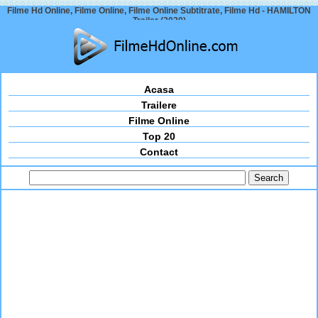
Filme Hd Online, Filme Online, Filme Online Subtitrate, Filme Hd - HAMILTON
Trailer (2020)
Acasa
Trailere
Filme Online
Top 20
Contact