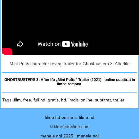
Mini-Pufts character reveal trailer for Ghostbusters 3: Afterlife
GHOSTBUSTERS 3: Afterlife „Mini-Pufts” Trailer (2021) - online subtitrat in
limba romana.
Tags:
film
,
free
,
full hd
,
gratis
,
hd
,
imdb
,
online
,
subtitrat
,
trailer
filme hd online
si
filme hd
© filmehdonline.com
manele noi 2025
|
manele noi