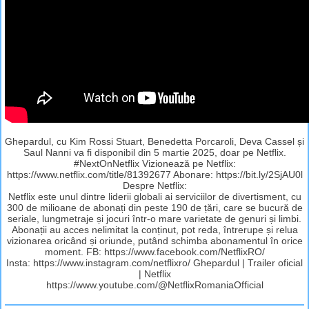
Ghepardul, cu Kim Rossi Stuart, Benedetta Porcaroli, Deva Cassel și
Saul Nanni va fi disponibil din 5 martie 2025, doar pe Netflix.
#NextOnNetflix Vizionează pe Netflix:
https://www.netflix.com/title/81392677 Abonare: https://bit.ly/2SjAU0l
Despre Netflix:
Netflix este unul dintre liderii globali ai serviciilor de divertisment, cu
300 de milioane de abonați din peste 190 de țări, care se bucură de
seriale, lungmetraje și jocuri într-o mare varietate de genuri și limbi.
Abonații au acces nelimitat la conținut, pot reda, întrerupe și relua
vizionarea oricând și oriunde, putând schimba abonamentul în orice
moment. FB: https://www.facebook.com/NetflixRO/
Insta: https://www.instagram.com/netflixro/ Ghepardul | Trailer oficial
| Netflix
https://www.youtube.com/@NetflixRomaniaOfficial