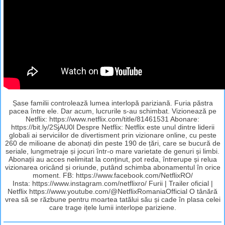
Șase familii controlează lumea interlopă pariziană. Furia păstra
pacea între ele. Dar acum, lucrurile s-au schimbat. Vizionează pe
Netflix: https://www.netflix.com/title/81461531 Abonare:
https://bit.ly/2SjAU0l Despre Netflix: Netflix este unul dintre liderii
globali ai serviciilor de divertisment prin vizionare online, cu peste
260 de milioane de abonați din peste 190 de țări, care se bucură de
seriale, lungmetraje și jocuri într-o mare varietate de genuri și limbi.
Abonații au acces nelimitat la conținut, pot reda, întrerupe și relua
vizionarea oricând și oriunde, putând schimba abonamentul în orice
moment. FB: https://www.facebook.com/NetflixRO/
Insta: https://www.instagram.com/netflixro/ Furii | Trailer oficial |
Netflix https://www.youtube.com/@NetflixRomaniaOfficial O tânără
vrea să se răzbune pentru moartea tatălui său și cade în plasa celei
care trage ițele lumii interlope pariziene.