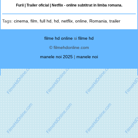
Furii | Trailer oficial | Netflix - online subtitrat in limba romana.
Tags:
cinema
,
film
,
full hd
,
hd
,
netflix
,
online
,
Romania
,
trailer
filme hd online
si
filme hd
© filmehdonline.com
manele noi 2025
|
manele noi