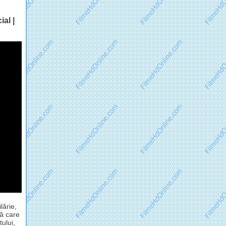
ial |
lărie,
dă care
ului,