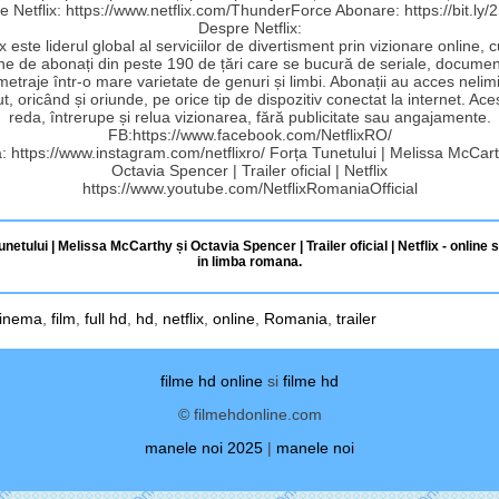
e Netflix: https://www.netflix.com/ThunderForce Abonare: https://bit.ly/
Despre Netflix:
ix este liderul global al serviciilor de divertisment prin vizionare online, 
ne de abonați din peste 190 de țări care se bucură de seriale, documen
etraje într-o mare varietate de genuri și limbi. Abonații au acces nelimi
t, oricând și oriunde, pe orice tip de dispozitiv conectat la internet. Ace
reda, întrerupe și relua vizionarea, fără publicitate sau angajamente.
FB:https://www.facebook.com/NetflixRO/
a: https://www.instagram.com/netflixro/ Forța Tunetului | Melissa McCart
Octavia Spencer | Trailer oficial | Netflix
https://www.youtube.com/NetflixRomaniaOfficial
unetului | Melissa McCarthy și Octavia Spencer | Trailer oficial | Netflix - online s
in limba romana.
inema
,
film
,
full hd
,
hd
,
netflix
,
online
,
Romania
,
trailer
filme hd online
si
filme hd
© filmehdonline.com
manele noi 2025
|
manele noi