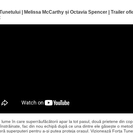
Tunetului | Melissa McCarthy și Octavia Spencer | Trailer ofic
x
o lume în care superrăufăcătorii apar la tot pasul, două prietene din copi
nstrăinate, fac din nou echipă după ce una dintre ele găsește o meto
feră superputeri pentru a-și putea proteja orașul. Vizionează Forța Tunet