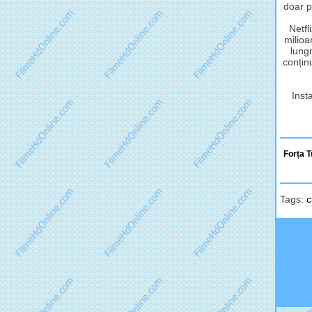
doar p
Netfl
milioa
lungm
conținu
Inst
Forța T
Tags:
c