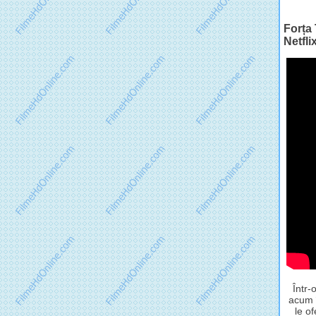
Forța 
Netfli
Într-
acum î
le o