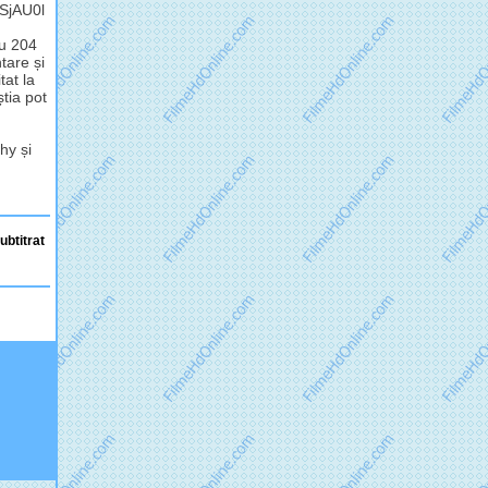
2SjAU0l
cu 204
tare și
tat la
știa pot
hy și
ubtitrat