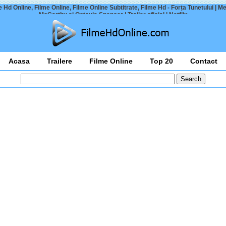
 Hd Online, Filme Online, Filme Online Subtitrate, Filme Hd - Forța Tunetului | M
McCarthy și Octavia Spencer | Trailer oficial | Netflix
Acasa
Trailere
Filme Online
Top 20
Contact