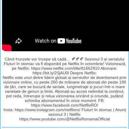
Când frunzele vor începe să cadă… 🍂🍂🍂 Sezonul 3 al serialului
Fluturi în stomac va fi disponibil pe Netflix în octombrie! Vizionează
pe Netflix: https://www.netflix.com/title/81662910 Abonare:
https://bit.ly/2SjAU0l Despre Netflix:
Netflix este unul dintre liderii globali ai serviciilor de divertisment prin
vizionare online, cu peste 260 de milioane de abonați din peste 190
de țări, care se bucură de seriale, lungmetraje și jocuri într-o mare
varietate de genuri și limbi. Abonații au acces nelimitat la conținut,
pot reda, întrerupe și relua vizionarea oricând și oriunde, putând
schimba abonamentul în orice moment. FB:
https://www.facebook.com/NetflixRO/
Insta: https://www.instagram.com/netflixro/ Fluturi în stomac | Anunț
sezonul 3 | Netflix
https://www.youtube.com/@NetflixRomaniaOfficial