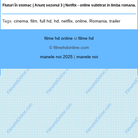
Fluturi în stomac | Anunț sezonul 3 | Netflix - online subtitrat in limba romana.
Tags:
cinema
,
film
,
full hd
,
hd
,
netflix
,
online
,
Romania
,
trailer
filme hd online
si
filme hd
© filmehdonline.com
manele noi 2025
|
manele noi