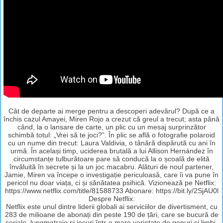
Cât de departe ai merge pentru a descoperi adevărul? După ce a
închis cazul Amayei, Miren Rojo a crezut că greul a trecut; asta până
când, la o lansare de carte, un plic cu un mesaj surprinzător
schimbă totul: „Vrei să te joci?”. În plic se află o fotografie polaroid
cu un nume din trecut: Laura Valdivia, o tânără dispărută cu ani în
urmă. În același timp, uciderea brutală a lui Allison Hernández în
circumstanțe tulburătoare pare să conducă la o școală de elită
învăluită în secrete și la un joc macabru. Alături de noul partener,
Jamie, Miren va începe o investigație periculoasă, care îi va pune în
pericol nu doar viața, ci și sănătatea psihică. Vizionează pe Netflix:
https://www.netflix.com/title/81588733 Abonare: https://bit.ly/2SjAU0l
Despre Netflix:
Netflix este unul dintre liderii globali ai serviciilor de divertisment, cu
283 de milioane de abonați din peste 190 de țări, care se bucură de
seriale, lungmetraje și jocuri într-o mare varietate de genuri și limbi.