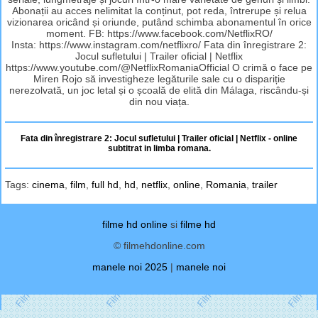
Abonații au acces nelimitat la conținut, pot reda, întrerupe și relua
vizionarea oricând și oriunde, putând schimba abonamentul în orice
moment. FB: https://www.facebook.com/NetflixRO/
Insta: https://www.instagram.com/netflixro/ Fata din înregistrare 2:
Jocul sufletului | Trailer oficial | Netflix
https://www.youtube.com/@NetflixRomaniaOfficial O crimă o face pe
Miren Rojo să investigheze legăturile sale cu o dispariție
nerezolvată, un joc letal și o școală de elită din Málaga, riscându-și
din nou viața.
Fata din înregistrare 2: Jocul sufletului | Trailer oficial | Netflix - online
subtitrat in limba romana.
Tags:
cinema
,
film
,
full hd
,
hd
,
netflix
,
online
,
Romania
,
trailer
filme hd online
si
filme hd
© filmehdonline.com
manele noi 2025
|
manele noi