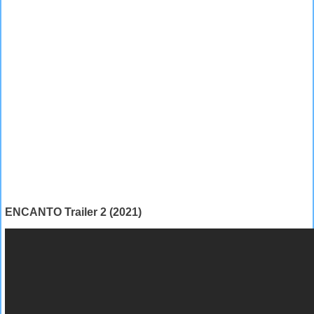
ENCANTO Trailer 2 (2021)