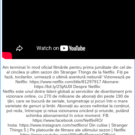
Am terminat în mod oficial filmările pentru prima jumătate din cel de-
al cincilea și ultim sezon din Stranger Things de la Netflix. Fiți pe
fază, tocilarilor, urmează o ultimă aventură nebună! Vizionează pe
Netflix: https://www.netflix.com/title/81297917 Abonare:
https://bit.ly/2SjAU0l Despre Netflix:
Netflix este unul dintre liderii globali ai serviciilor de divertisment prin
vizionare online, cu 270 de milioane de abonați din peste 190 de
țări, care se bucură de seriale, lungmetraje și jocuri într-o mare
varietate de genuri și limbi. Abonații au acces nelimitat la conținut,
pot reda, întrerupe și relua vizionarea oricând și oriunde, putând
schimba abonamentul în orice moment. FB:
https://www.facebook.com/NetflixRO/
Insta: https://www.instagram.com/netflixro/ Din culise | Stranger
Things 5 | Pe platourile de filmare ale ultimului sezon | Netflix
https://www.youtube.com/@NetflixRomaniaOfficial