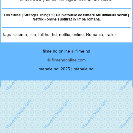
Din culise | Stranger Things 5 | Pe platourile de filmare ale ultimului sezon |
Netflix - online subtitrat in limba romana.
Tags:
cinema
,
film
,
full hd
,
hd
,
netflix
,
online
,
Romania
,
trailer
filme hd online
si
filme hd
© filmehdonline.com
manele noi 2025
|
manele noi