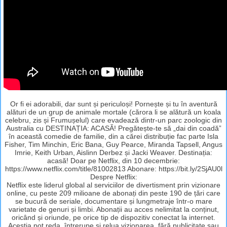
Or fi ei adorabili, dar sunt și periculoși! Pornește și tu în aventură
alături de un grup de animale mortale (cărora li se alătură un koala
celebru, zis și Frumușelul) care evadează dintr-un parc zoologic din
Australia cu DESTINAȚIA: ACASĂ! Pregătește-te să „dai din coadă”
în această comedie de familie, din a cărei distribuție fac parte Isla
Fisher, Tim Minchin, Eric Bana, Guy Pearce, Miranda Tapsell, Angus
Imrie, Keith Urban, Aislinn Derbez și Jacki Weaver. Destinația:
acasă! Doar pe Netflix, din 10 decembrie:
https://www.netflix.com/title/81002813 Abonare: https://bit.ly/2SjAU0l
Despre Netflix:
Netflix este liderul global al serviciilor de divertisment prin vizionare
online, cu peste 209 milioane de abonați din peste 190 de țări care
se bucură de seriale, documentare și lungmetraje într-o mare
varietate de genuri și limbi. Abonații au acces nelimitat la conținut,
oricând și oriunde, pe orice tip de dispozitiv conectat la internet.
Aceștia pot reda, întrerupe și relua vizionarea, fără publicitate sau