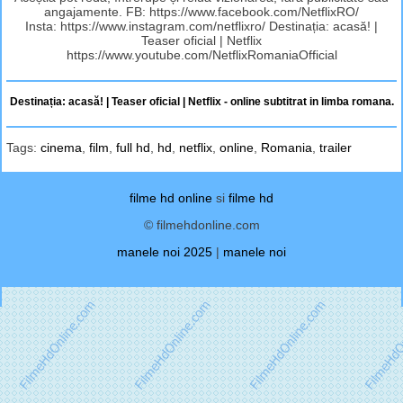
angajamente. FB: https://www.facebook.com/NetflixRO/
Insta: https://www.instagram.com/netflixro/ Destinația: acasă! |
Teaser oficial | Netflix
https://www.youtube.com/NetflixRomaniaOfficial
Destinația: acasă! | Teaser oficial | Netflix - online subtitrat in limba romana.
Tags:
cinema
,
film
,
full hd
,
hd
,
netflix
,
online
,
Romania
,
trailer
filme hd online
si
filme hd
© filmehdonline.com
manele noi 2025
|
manele noi