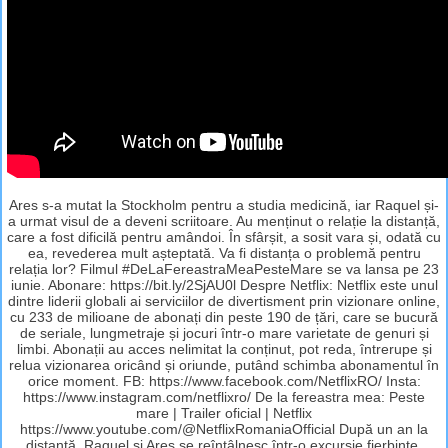
Ares s-a mutat la Stockholm pentru a studia medicină, iar Raquel și-
a urmat visul de a deveni scriitoare. Au menținut o relație la distanță,
care a fost dificilă pentru amândoi. În sfârșit, a sosit vara și, odată cu
ea, revederea mult așteptată. Va fi distanța o problemă pentru
relația lor? Filmul #DeLaFereastraMeaPesteMare se va lansa pe 23
iunie. Abonare: https://bit.ly/2SjAU0l Despre Netflix: Netflix este unul
dintre liderii globali ai serviciilor de divertisment prin vizionare online,
cu 233 de milioane de abonați din peste 190 de țări, care se bucură
de seriale, lungmetraje și jocuri într-o mare varietate de genuri și
limbi. Abonații au acces nelimitat la conținut, pot reda, întrerupe și
relua vizionarea oricând și oriunde, putând schimba abonamentul în
orice moment. FB: https://www.facebook.com/NetflixRO/ Insta:
https://www.instagram.com/netflixro/ De la fereastra mea: Peste
mare | Trailer oficial | Netflix
https://www.youtube.com/@NetflixRomaniaOfficial După un an la
distanță, Raquel și Ares se reîntâlnesc într-o excursie fierbinte.