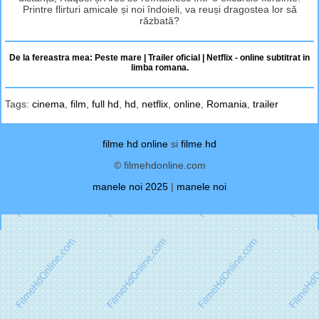
Printre flirturi amicale și noi îndoieli, va reuși dragostea lor să
răzbată?
De la fereastra mea: Peste mare | Trailer oficial | Netflix - online subtitrat in
limba romana.
Tags:
cinema
,
film
,
full hd
,
hd
,
netflix
,
online
,
Romania
,
trailer
filme hd online
si
filme hd
© filmehdonline.com
manele noi 2025
|
manele noi