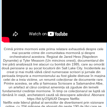
Crimă printre mormoni este prima relatare exhaustivă despre cele
mai șocante crime din comunitatea mormonă și despre
orchestratorul acestora. Regizat de Jared Hess (Napoleon
Dynamite) și Tyler Measom (Un mincinos onest), documentarul din
trei părți analizează trei atacuri cu bombă din 1985, care au omorât
două persoane și au șocat locuitorii din Salt Lake City. Incidentele au
creat și mai multă vâlvă când numeroase scrisori și jurnale din
perioada timpurie a mormonismului au fost găsite distruse în mașina
celei de-a treia victime, un renumit colecționar de documente rare.
Printre acestea, se afla și faimoasa Scrisoare a Salamandrei Albe,
un artefact al cărui conținut amenința să zguduie din temelii
fundamentul credinței mormone. În timp ce colecționarul se luptă să
rămână în viață, anchetatorii caută să descopere adevărul. Abonare:
https://bit.ly/2SjAU0l Despre Netflix:
Netflix este liderul global al serviciilor de divertisment prin vizionare
online, cu 204 milioane de abonați din peste 190 de țări care se