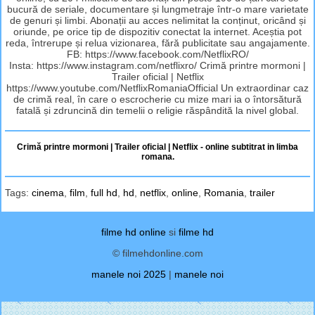
bucură de seriale, documentare și lungmetraje într-o mare varietate
de genuri și limbi. Abonații au acces nelimitat la conținut, oricând și
oriunde, pe orice tip de dispozitiv conectat la internet. Aceștia pot
reda, întrerupe și relua vizionarea, fără publicitate sau angajamente.
FB: https://www.facebook.com/NetflixRO/
Insta: https://www.instagram.com/netflixro/ Crimă printre mormoni |
Trailer oficial | Netflix
https://www.youtube.com/NetflixRomaniaOfficial Un extraordinar caz
de crimă real, în care o escrocherie cu mize mari ia o întorsătură
fatală și zdruncină din temelii o religie răspândită la nivel global.
Crimă printre mormoni | Trailer oficial | Netflix - online subtitrat in limba
romana.
Tags:
cinema
,
film
,
full hd
,
hd
,
netflix
,
online
,
Romania
,
trailer
filme hd online
si
filme hd
© filmehdonline.com
manele noi 2025
|
manele noi