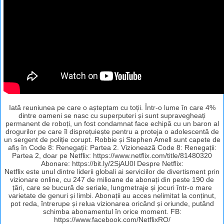
Iată reuniunea pe care o așteptam cu toții. Într-o lume în care 4%
dintre oameni se nasc cu superputeri și sunt supravegheați
permanent de roboți, un fost condamnat face echipă cu un baron al
drogurilor pe care îl disprețuiește pentru a proteja o adolescentă de
un sergent de poliție corupt. Robbie și Stephen Amell sunt capete de
afiș în Code 8: Renegații: Partea 2. Vizionează Code 8: Renegații:
Partea 2, doar pe Netflix: https://www.netflix.com/title/81480320
Abonare: https://bit.ly/2SjAU0l Despre Netflix:
Netflix este unul dintre liderii globali ai serviciilor de divertisment prin
vizionare online, cu 247 de milioane de abonați din peste 190 de
țări, care se bucură de seriale, lungmetraje și jocuri într-o mare
varietate de genuri și limbi. Abonații au acces nelimitat la conținut,
pot reda, întrerupe și relua vizionarea oricând și oriunde, putând
schimba abonamentul în orice moment. FB:
https://www.facebook.com/NetflixRO/