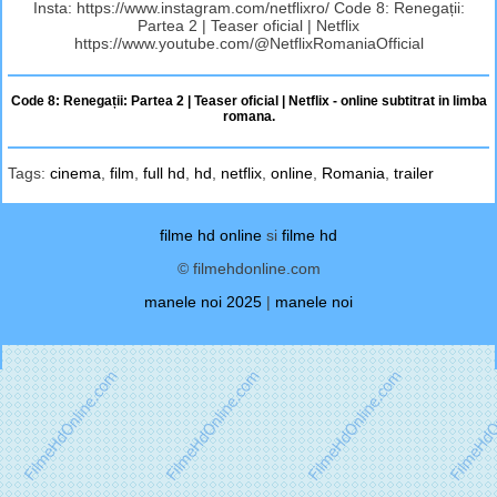
Insta: https://www.instagram.com/netflixro/ Code 8: Renegații:
Partea 2 | Teaser oficial | Netflix
https://www.youtube.com/@NetflixRomaniaOfficial
Code 8: Renegații: Partea 2 | Teaser oficial | Netflix - online subtitrat in limba
romana.
Tags:
cinema
,
film
,
full hd
,
hd
,
netflix
,
online
,
Romania
,
trailer
filme hd online
si
filme hd
© filmehdonline.com
manele noi 2025
|
manele noi