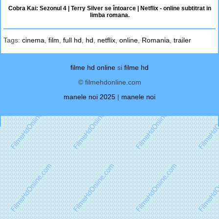
Cobra Kai: Sezonul 4 | Terry Silver se întoarce | Netflix - online subtitrat in
limba romana.
Tags:
cinema
,
film
,
full hd
,
hd
,
netflix
,
online
,
Romania
,
trailer
filme hd online
si
filme hd
© filmehdonline.com
manele noi 2025
|
manele noi