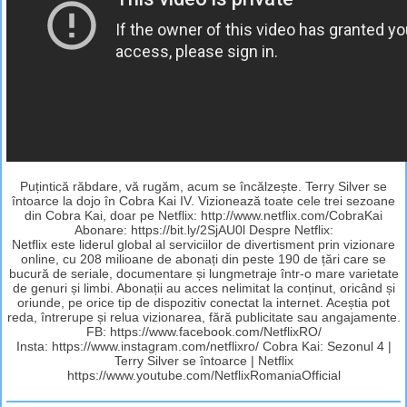
Puțintică răbdare, vă rugăm, acum se încălzește. Terry Silver se
întoarce la dojo în Cobra Kai IV. Vizionează toate cele trei sezoane
din Cobra Kai, doar pe Netflix: http://www.netflix.com/CobraKai
Abonare: https://bit.ly/2SjAU0l Despre Netflix:
Netflix este liderul global al serviciilor de divertisment prin vizionare
online, cu 208 milioane de abonați din peste 190 de țări care se
bucură de seriale, documentare și lungmetraje într-o mare varietate
de genuri și limbi. Abonații au acces nelimitat la conținut, oricând și
oriunde, pe orice tip de dispozitiv conectat la internet. Aceștia pot
reda, întrerupe și relua vizionarea, fără publicitate sau angajamente.
FB: https://www.facebook.com/NetflixRO/
Insta: https://www.instagram.com/netflixro/ Cobra Kai: Sezonul 4 |
Terry Silver se întoarce | Netflix
https://www.youtube.com/NetflixRomaniaOfficial