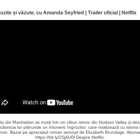
uzite și văzute, cu Amanda Seyfried | Trailer oficial | Netflix
lu din Manhattan se mută într-un cătun istoric din Hudson Valley și de
 căsnicia lor pătrunde un întuneric îngrozitor, care rivalizează cu istoria 
min. Bazat pe apreciatul roman semnat de Elizabeth Brundage. Abona
https://bit.ly/2SjAU0l Despre Netflix: