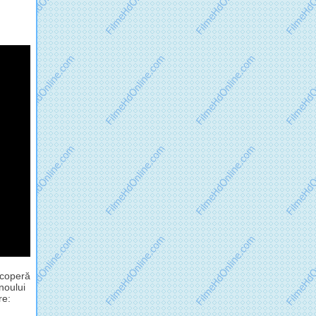
scoperă
noului
re: