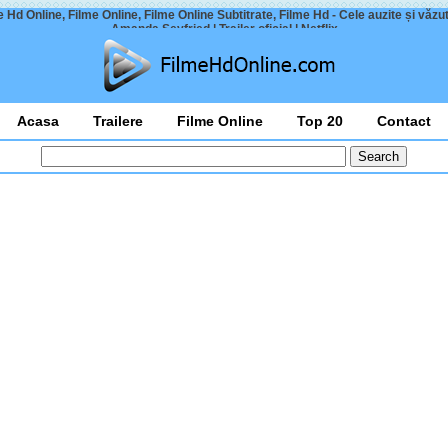
 Hd Online, Filme Online, Filme Online Subtitrate, Filme Hd - Cele auzite și văzu
Amanda Seyfried | Trailer oficial | Netflix
Acasa
Trailere
Filme Online
Top 20
Contact