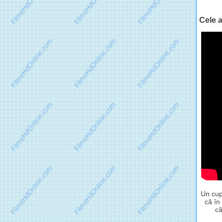
Cele a
Un cup
că în
că