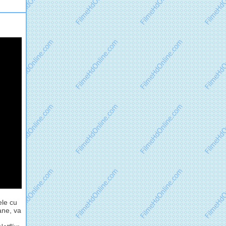
ele cu
ane, va