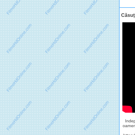
Căsuța
Indep
oameni