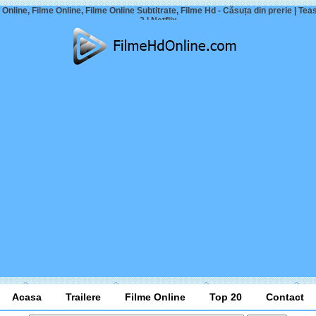
Online, Filme Online, Filme Online Subtitrate, Filme Hd - Căsuța din prerie | Teas
2 | Netflix
Acasa
Trailere
Filme Online
Top 20
Contact