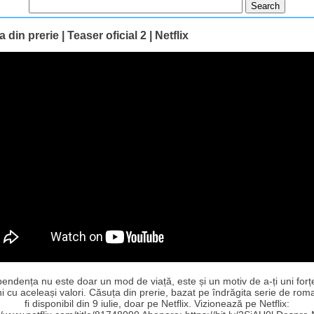
 din prerie | Teaser oficial 2 | Netflix
endența nu este doar un mod de viață, este și un motiv de a-ți uni forț
 cu aceleași valori. Căsuța din prerie, bazat pe îndrăgita serie de rom
fi disponibil din 9 iulie, doar pe Netflix. Vizionează pe Netflix: