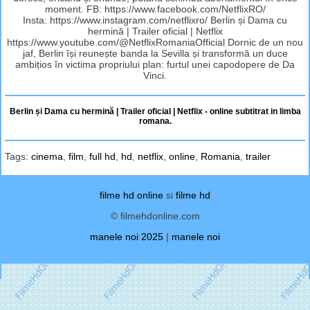
moment. FB: https://www.facebook.com/NetflixRO/
Insta: https://www.instagram.com/netflixro/ Berlin și Dama cu
hermină | Trailer oficial | Netflix
https://www.youtube.com/@NetflixRomaniaOfficial Dornic de un nou
jaf, Berlin își reunește banda la Sevilla și transformă un duce
ambițios în victima propriului plan: furtul unei capodopere de Da
Vinci.
Berlin și Dama cu hermină | Trailer oficial | Netflix - online subtitrat in limba
romana.
Tags:
cinema
,
film
,
full hd
,
hd
,
netflix
,
online
,
Romania
,
trailer
filme hd online
si
filme hd
© filmehdonline.com
manele noi 2025
|
manele noi