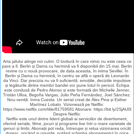
Arta jafului atinge noi culmi. O lovitură în care nimic nu este ceea ce
pare a fi. Berlin și Dama cu hermină va fi disponibil din 15 mai. Berlin
revine cu o nouă provocare, de data aceasta, în inima Sevillei. În
Berlin și Dama cu hermină, în centru se află o operă de Leonardo
da Vinci. Dar precizia nu va fi suficientă: emoțiile, deciziile impulsive
și legăturile dintre membri bandei vor pune totul în pericol. Echipa
este condusă de Pedro Alonso și este formată din Michelle Jenner,
Tristán Ulloa, Begoña Vargas, Julio Peña Fernández, Joel Sánchez.
Nou-venită: Inma Cuesta. Un serial creat de Álex Pina și Esther
Martínez Lobato. Vizionează pe Netflix:
https://www.netflix.com/title/81759581 Abonare: https://bit.ly/2SjAU0l
Despre Netflix:
Netflix este unul dintre liderii globali ai serviciilor de divertisment,
oferind seriale, filme, jocuri și programe live într-o mare varietate de
genuri și limbi. Abonații pot reda, întrerupe și relua vizionarea oricât
doresc, oricând și oriunde, putând schimba abonamentul în orice