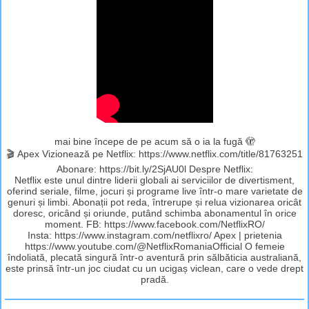
mai bine începe de pe acum să o ia la fugă 🫣
🎬 Apex Vizionează pe Netflix: https://www.netflix.com/title/81763251
Abonare: https://bit.ly/2SjAU0l Despre Netflix:
Netflix este unul dintre liderii globali ai serviciilor de divertisment,
oferind seriale, filme, jocuri și programe live într-o mare varietate de
genuri și limbi. Abonații pot reda, întrerupe și relua vizionarea oricât
doresc, oricând și oriunde, putând schimba abonamentul în orice
moment. FB: https://www.facebook.com/NetflixRO/
Insta: https://www.instagram.com/netflixro/ Apex | prietenia
https://www.youtube.com/@NetflixRomaniaOfficial O femeie
îndoliată, plecată singură într‑o aventură prin sălbăticia australiană,
este prinsă într‑un joc ciudat cu un ucigaș viclean, care o vede drept
pradă.