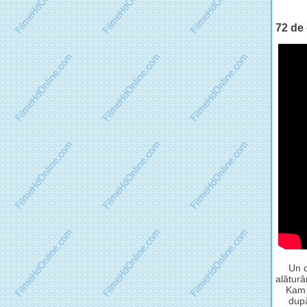
72 de 
Un d
alătur
Kam 
după