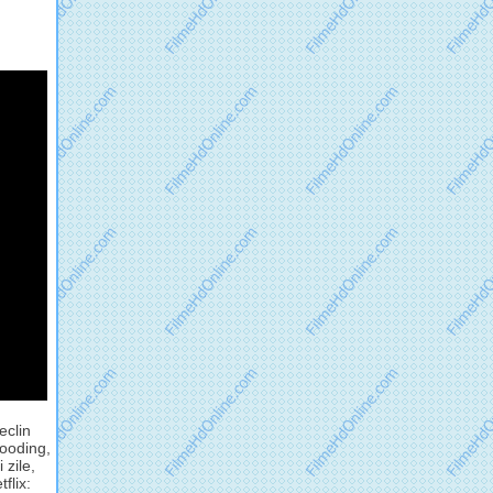
eclin
ooding,
zile,
flix: