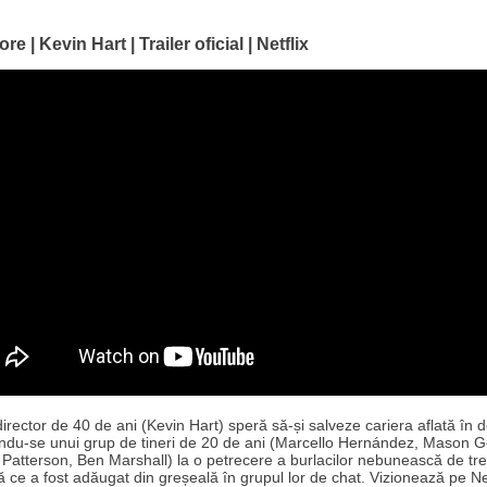
ore | Kevin Hart | Trailer oficial | Netflix
irector de 40 de ani (Kevin Hart) speră să-și salveze cariera aflată în d
ându-se unui grup de tineri de 20 de ani (Marcello Hernández, Mason G
Patterson, Ben Marshall) la o petrecere a burlacilor nebunească de trei 
 ce a fost adăugat din greșeală în grupul lor de chat. Vizionează pe Net