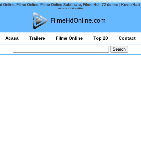
d Online, Filme Online, Filme Online Subtitrate, Filme Hd - 72 de ore | Kevin Hart |
oficial | Netflix
Acasa
Trailere
Filme Online
Top 20
Contact