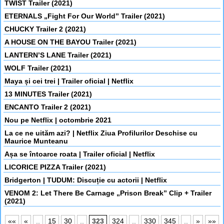
TWIST Trailer (2021)
ETERNALS „Fight For Our World” Trailer (2021)
CHUCKY Trailer 2 (2021)
A HOUSE ON THE BAYOU Trailer (2021)
LANTERN’S LANE Trailer (2021)
WOLF Trailer (2021)
Maya și cei trei | Trailer oficial | Netflix
13 MINUTES Trailer (2021)
ENCANTO Trailer 2 (2021)
Nou pe Netflix | octombrie 2021
La ce ne uităm azi? | Netflix Ziua Profilurilor Deschise cu
Maurice Munteanu
Așa se întoarce roata | Trailer oficial | Netflix
LICORICE PIZZA Trailer (2021)
Bridgerton | TUDUM: Discuție cu actorii | Netflix
VENOM 2: Let There Be Carnage „Prison Break” Clip + Trailer
(2021)
««
«
..
15
30
..
323
324
..
330
345
..
»
»»