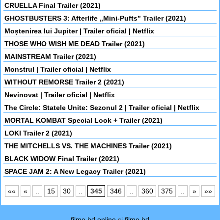
CRUELLA Final Trailer (2021)
GHOSTBUSTERS 3: Afterlife „Mini-Pufts” Trailer (2021)
Moștenirea lui Jupiter | Trailer oficial | Netflix
THOSE WHO WISH ME DEAD Trailer (2021)
MAINSTREAM Trailer (2021)
Monstrul | Trailer oficial | Netflix
WITHOUT REMORSE Trailer 2 (2021)
Nevinovat | Trailer oficial | Netflix
The Circle: Statele Unite: Sezonul 2 | Trailer oficial | Netflix
MORTAL KOMBAT Special Look + Trailer (2021)
LOKI Trailer 2 (2021)
THE MITCHELLS VS. THE MACHINES Trailer (2021)
BLACK WIDOW Final Trailer (2021)
SPACE JAM 2: A New Legacy Trailer (2021)
««
«
..
15
30
..
345
346
..
360
375
..
»
»»
filme hd online
si
filme hd