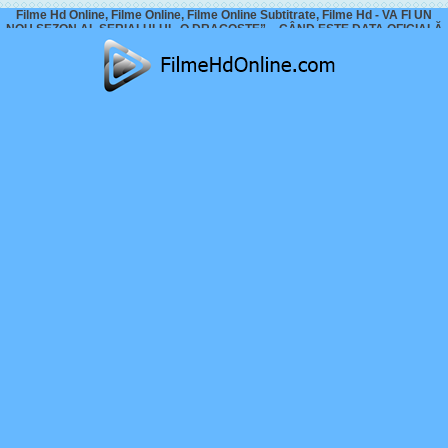
Filme Hd Online, Filme Online, Filme Online Subtitrate, Filme Hd - VA FI UN
NOU SEZON AL SERIALULUI „O DRAGOSTE” – CÂND ESTE DATA OFICIALĂ
A NOUL SEZON? ACTORII AU ZIS