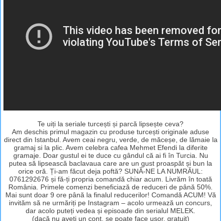
Te uiți la seriale turcești și parcă lipsește ceva?
Am deschis primul magazin cu produse turcești originale aduse
direct din Istanbul. Avem ceai negru, verde, de măceșe, de lămaie la
gramaj si la plic. Avem celebra cafea Mehmet Efendi la diferite
gramaje. Doar gustul ei te duce cu gândul că ai fi în Turcia. Nu
putea să lipsească baclavaua care are un gust proaspăt și bun la
orice oră. Ți-am făcut deja poftă? SUNĂ-NE LA NUMRĂUL:
0761292676 și fă-ți propria comandă chiar acum. Livrăm în toată
România. Primele comenzi beneficiază de reduceri de până 50%.
Mai sunt doar 9 ore până la finalul reducerilor! Comandă ACUM! Vă
invităm să ne urmăriți pe Instagram – acolo urmează un concurs,
dar acolo puteți vedea și episoade din serialul MELEK.
(dacă nu aveți un cont, se poate face ușor, gratuit)