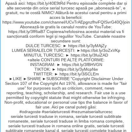
Apasă aici: https://bit.ly/40E9tRd Pentru episoade complete dar și
alte secvențe din orice serial turcesc apasă pe „abonează-te”, e
gratuit, nu te costă NIMIC! Alătură-te acestui canal pentru a primi
acces la beneficii:
https://www.youtube.com/channel/UCvTrAEpgnzfhvFQISvrG40Q/join
Abonează-te gratis la canalul nostru de YouTube:
https://bit.ly/3fRiaB7 Copierea/refolosirea acestui material va fi
sancționată conform legii și regulilor YouTube. Canalele noastre
secundare sunt:
DULCE TURCESC: ► https://bit.ly/3yMAjZy
LUMEA SERIALELOR TURCEȘTI: ►https://bit.ly/3oZxVKp
MINUTUL TURCESC: ► https://bit.ly/3fuiZAD
+altele CONTURI PE ALTE PLATFORME:
INSTAGRAM: ► https://bit.ly/3fBHVGN
TIKTOK: ► https://bit.ly/3yMcpNw
TWITTER: ► https://bit.ly/3i5CLEm
►LIKE ►SHARE ►SUBSCRIBE "Copyright Disclaimer Under
Section 107 of the Copyright Act 1976, allowance is made for "fair
use" for purposes such as criticism, comment, news
reporting, teaching, scholarship, and research. Fair use is a use
permitted by copyright statute that might otherwise be infringing.
Non-profit, educational or personal use tips the balance in favor of
fair use. Aici pe canal puteți găsi:
#odragoste #serialeturcesti #rezumatserialturcesc
seriale turcesti traduse in romana, seriale turcesti subtitrate
romaneste, seriale turcesti traduse in limba romana complete,
seriale turcesti traduse in romana online gratis, seriale turcesti
subtitrate romaneste kanal d, seriale turcesti complete traduse in