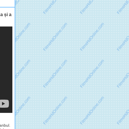
 și a
anbul.