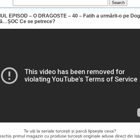
UL EPISOD – O DRAGOSTE – 40 – Fatih a urmărit-o pe Doga
 că…ȘOC Ce se petrece?
Te uiți la seriale turcești și parcă lipsește ceva?
schis primul magazin cu produse turcești originale aduse direct din Ist