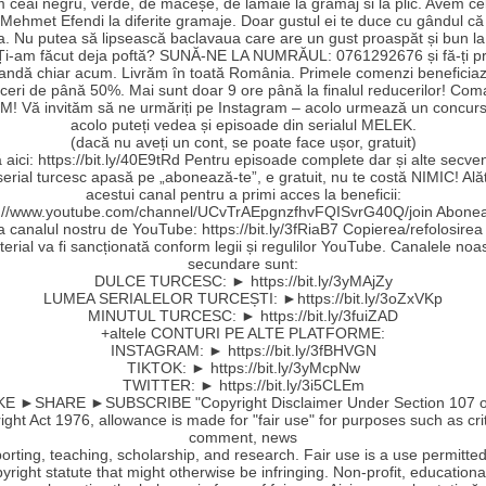
 ceai negru, verde, de măceșe, de lămaie la gramaj si la plic. Avem ce
Mehmet Efendi la diferite gramaje. Doar gustul ei te duce cu gândul că a
a. Nu putea să lipsească baclavaua care are un gust proaspăt și bun la
 Ți-am făcut deja poftă? SUNĂ-NE LA NUMRĂUL: 0761292676 și fă-ți pr
ndă chiar acum. Livrăm în toată România. Primele comenzi beneficia
ceri de până 50%. Mai sunt doar 9 ore până la finalul reducerilor! Co
! Vă invităm să ne urmăriți pe Instagram – acolo urmează un concurs
acolo puteți vedea și episoade din serialul MELEK.
(dacă nu aveți un cont, se poate face ușor, gratuit)
aici: https://bit.ly/40E9tRd Pentru episoade complete dar și alte secve
serial turcesc apasă pe „abonează-te”, e gratuit, nu te costă NIMIC! Ală
acestui canal pentru a primi acces la beneficii:
s://www.youtube.com/channel/UCvTrAEpgnzfhvFQISvrG40Q/join Abonea
la canalul nostru de YouTube: https://bit.ly/3fRiaB7 Copierea/refolosirea
erial va fi sancționată conform legii și regulilor YouTube. Canalele noa
secundare sunt:
DULCE TURCESC: ► https://bit.ly/3yMAjZy
LUMEA SERIALELOR TURCEȘTI: ►https://bit.ly/3oZxVKp
MINUTUL TURCESC: ► https://bit.ly/3fuiZAD
+altele CONTURI PE ALTE PLATFORME:
INSTAGRAM: ► https://bit.ly/3fBHVGN
TIKTOK: ► https://bit.ly/3yMcpNw
TWITTER: ► https://bit.ly/3i5CLEm
E ►SHARE ►SUBSCRIBE "Copyright Disclaimer Under Section 107 o
ght Act 1976, allowance is made for "fair use" for purposes such as cri
comment, news
orting, teaching, scholarship, and research. Fair use is a use permitte
yright statute that might otherwise be infringing. Non-profit, educationa