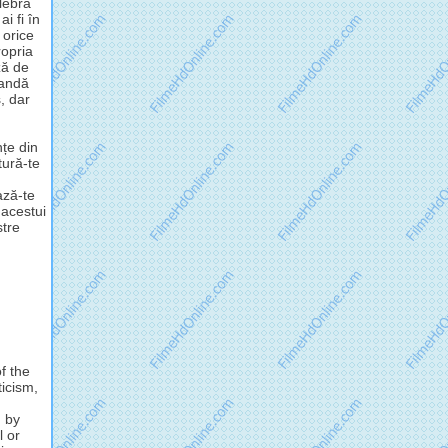
lebra
i fi în
 orice
opria
ză de
mandă
, dar
nțe din
tură-te
ză-te
 acestui
stre
f the
ticism,
d by
l or