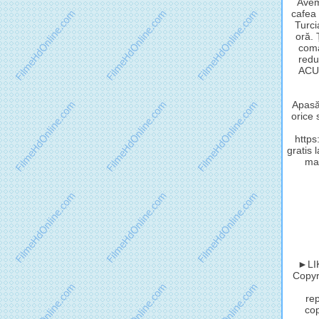
Avem
cafea 
Turci
oră.
coma
redu
ACUM
Apasă 
orice 
http
gratis 
mat
►LIK
Copyri
rep
cop