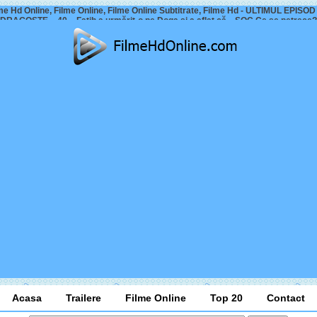
me Hd Online, Filme Online, Filme Online Subtitrate, Filme Hd - ULTIMUL EPISOD
DRAGOSTE – 40 – Fatih a urmărit-o pe Doga și a aflat că…ȘOC Ce se petrece?
Acasa
Trailere
Filme Online
Top 20
Contact