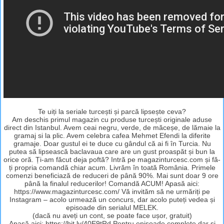
Te uiți la seriale turcești și parcă lipsește ceva?
Am deschis primul magazin cu produse turcești originale aduse
direct din Istanbul. Avem ceai negru, verde, de măceșe, de lămaie la
gramaj si la plic. Avem celebra cafea Mehmet Efendi la diferite
gramaje. Doar gustul ei te duce cu gândul că ai fi în Turcia. Nu
putea să lipsească baclavaua care are un gust proaspăt și bun la
orice oră. Ți-am făcut deja poftă? Intră pe magazinturcesc.com și fă-
ți propria comandă chiar acum. Livrăm în toată România. Primele
comenzi beneficiază de reduceri de până 90%. Mai sunt doar 9 ore
până la finalul reducerilor! Comandă ACUM! Apasă aici:
https://www.magazinturcesc.com/ Vă invităm să ne urmăriți pe
Instagram – acolo urmează un concurs, dar acolo puteți vedea și
episoade din serialul MELEK.
(dacă nu aveți un cont, se poate face ușor, gratuit)
Apasă aici: https://bit.ly/40E9tRd Pentru episoade complete dar și