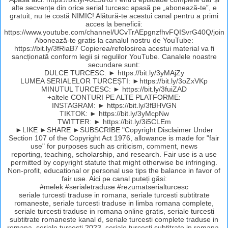
alte secvențe din orice serial turcesc apasă pe „abonează-te”, e
gratuit, nu te costă NIMIC! Alătură-te acestui canal pentru a primi
acces la beneficii:
https://www.youtube.com/channel/UCvTrAEpgnzfhvFQISvrG40Q/join
Abonează-te gratis la canalul nostru de YouTube:
https://bit.ly/3fRiaB7 Copierea/refolosirea acestui material va fi
sancționată conform legii și regulilor YouTube. Canalele noastre
secundare sunt:
DULCE TURCESC: ► https://bit.ly/3yMAjZy
LUMEA SERIALELOR TURCEȘTI: ►https://bit.ly/3oZxVKp
MINUTUL TURCESC: ► https://bit.ly/3fuiZAD
+altele CONTURI PE ALTE PLATFORME:
INSTAGRAM: ► https://bit.ly/3fBHVGN
TIKTOK: ► https://bit.ly/3yMcpNw
TWITTER: ► https://bit.ly/3i5CLEm
►LIKE ►SHARE ►SUBSCRIBE "Copyright Disclaimer Under
Section 107 of the Copyright Act 1976, allowance is made for "fair
use" for purposes such as criticism, comment, news
reporting, teaching, scholarship, and research. Fair use is a use
permitted by copyright statute that might otherwise be infringing.
Non-profit, educational or personal use tips the balance in favor of
fair use. Aici pe canal puteți găsi:
#melek #serialetraduse #rezumatserialturcesc
seriale turcesti traduse in romana, seriale turcesti subtitrate
romaneste, seriale turcesti traduse in limba romana complete,
seriale turcesti traduse in romana online gratis, seriale turcesti
subtitrate romaneste kanal d, seriale turcesti complete traduse in
romana, seriale turcesti 2023, seriale turcesti subtitrate in romana,