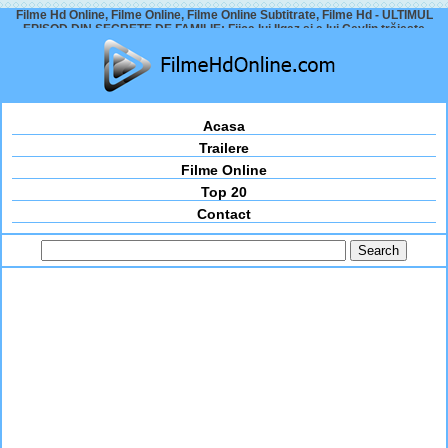
Filme Hd Online, Filme Online, Filme Online Subtitrate, Filme Hd - ULTIMUL
EPISOD DIN SECRETE DE FAMILIE: Fiica lui Ilgaz și a lui Ceylin trăiește
Acasa
Trailere
Filme Online
Top 20
Contact