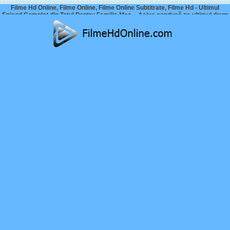
Filme Hd Online, Filme Online, Filme Online Subtitrate, Filme Hd - Ultimul
Episod Complet din Totul Pentru Familia Mea – Asiye condusă pe ultimul drum
– SE TERMINĂ TOT