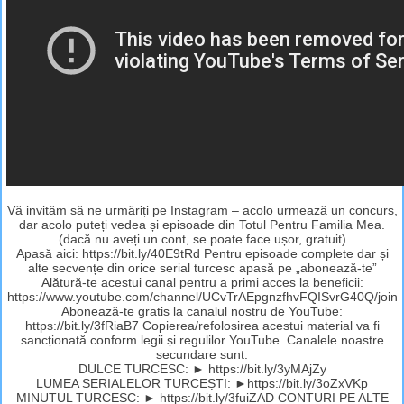
Vă invităm să ne urmăriți pe Instagram – acolo urmează un concurs,
dar acolo puteți vedea și episoade din Totul Pentru Familia Mea.
(dacă nu aveți un cont, se poate face ușor, gratuit)
Apasă aici: https://bit.ly/40E9tRd Pentru episoade complete dar și
alte secvențe din orice serial turcesc apasă pe „abonează-te”
Alătură-te acestui canal pentru a primi acces la beneficii:
https://www.youtube.com/channel/UCvTrAEpgnzfhvFQISvrG40Q/join
Abonează-te gratis la canalul nostru de YouTube:
https://bit.ly/3fRiaB7 Copierea/refolosirea acestui material va fi
sancționată conform legii și regulilor YouTube. Canalele noastre
secundare sunt:
DULCE TURCESC: ► https://bit.ly/3yMAjZy
LUMEA SERIALELOR TURCEȘTI: ►https://bit.ly/3oZxVKp
MINUTUL TURCESC: ► https://bit.ly/3fuiZAD CONTURI PE ALTE