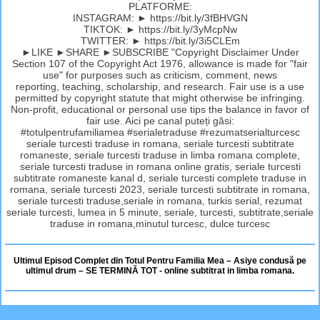
PLATFORME:
INSTAGRAM: ► https://bit.ly/3fBHVGN
TIKTOK: ► https://bit.ly/3yMcpNw
TWITTER: ► https://bit.ly/3i5CLEm
►LIKE ►SHARE ►SUBSCRIBE "Copyright Disclaimer Under
Section 107 of the Copyright Act 1976, allowance is made for "fair
use" for purposes such as criticism, comment, news
reporting, teaching, scholarship, and research. Fair use is a use
permitted by copyright statute that might otherwise be infringing.
Non-profit, educational or personal use tips the balance in favor of
fair use. Aici pe canal puteți găsi:
#totulpentrufamiliamea #serialetraduse #rezumatserialturcesc
seriale turcesti traduse in romana, seriale turcesti subtitrate
romaneste, seriale turcesti traduse in limba romana complete,
seriale turcesti traduse in romana online gratis, seriale turcesti
subtitrate romaneste kanal d, seriale turcesti complete traduse in
romana, seriale turcesti 2023, seriale turcesti subtitrate in romana,
seriale turcesti traduse,seriale in romana, turkis serial, rezumat
seriale turcesti, lumea in 5 minute, seriale, turcesti, subtitrate,seriale
traduse in romana,minutul turcesc, dulce turcesc
Ultimul Episod Complet din Totul Pentru Familia Mea – Asiye condusă pe
ultimul drum – SE TERMINĂ TOT - online subtitrat in limba romana.