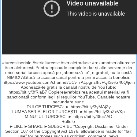
#turcestiseriale #serialturcesc #serialetraduse #rezumatserialturcesc
#serialeturcești Pentru episoade complete dar și alte secvențe din
orice serial turcesc apasă pe „abonează-te”, e gratuit, nu te costă
NIMIC! Alătură-te acestui canal pentru a primi acces la beneficii:
https://www.youtube.com/channel/UCvTrAEpgnzfhvFQISvrG40Q/join
Abonează-te gratis la canalul nostru de YouTube:
https://bit.ly/3fRiaB7 Copierea/refolosirea acestui material va fi
sancționată conform legii și regulilor YouTube. Canalele noastre
secundare sunt:
DULCE TURCESC: ► https://bit.ly/3yMAjZy
LUMEA SERIALELOR TURCEȘTI: ►https://bit.ly/3oZxVKp
MINUTUL TURCESC: ► https://bit.ly/3fuiZAD
+altele
►LIKE ►SHARE ►SUBSCRIBE "Copyright Disclaimer Under
Section 107 of the Copyright Act 1976, allowance is made for "fair
use" for purposes such as criticism, comment, news