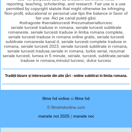
reporting, teaching, scholarship, and research. Fair use is a use
permitted by copyright statute that might otherwise be infringing.
Non-profit, educational or personal use tips the balance in favor of
fair use. Aici pe canal puteți găsi:
#odragoste #serialeturcesti #rezumatserialturcesc
seriale turcesti traduse in romana, seriale turcesti subtitrate
romaneste, seriale turcesti traduse in limba romana complete,
seriale turcesti traduse in romana online gratis, seriale turcesti
subtitrate romaneste kanal d, seriale turcesti complete traduse in
romana, seriale turcesti 2023, seriale turcesti subtitrate in romana,
seriale turcesti traduse,seriale in romana, turkis serial, rezumat
seriale turcesti, lumea in 5 minute, seriale, turcesti, subtitrate,seriale
traduse in romana,minutul turcesc, dulce turcesc
Tradiții bizare și interesante din alte țări - online subtitrat in limba romana.
filme hd online
si
filme hd
© filmehdonline.com
manele noi 2025
|
manele noi