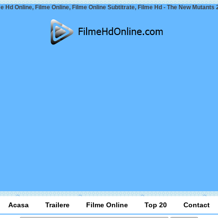
e Hd Online, Filme Online, Filme Online Subtitrate, Filme Hd - The New Mutants
Acasa
Trailere
Filme Online
Top 20
Contact