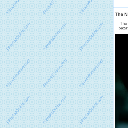
The N
The 
bazat