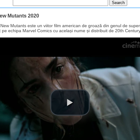
ew Mutants 2020
New Mutants este un viitor film american de groază din genul de super
 pe echipa Marvel Comics cu același nume și distribuit de 20th Centur