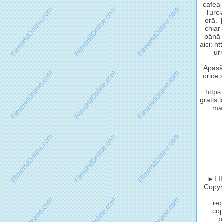
cafea 
Turci
oră. 
chiar
până 
aici: h
ur
Apasă 
orice 
http
gratis 
mat
►LIK
Copyri
rep
cop
p