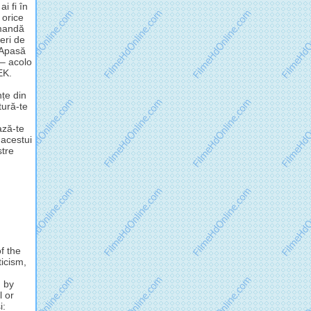
i fi în
 orice
omandă
eri de
 Apasă
 – acolo
EK.
nțe din
tură-te
ză-te
 acestui
stre
f the
ticism,
d by
l or
i: