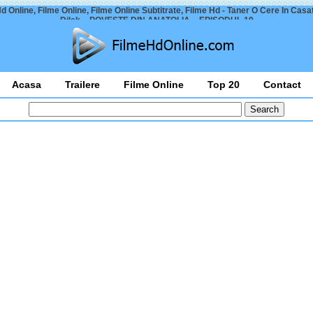
d Online, Filme Online, Filme Online Subtitrate, Filme Hd - Taner O Cere In Casa
Dilek – POVESTE DIN ANATOLIA – EPISODUL 19
Acasa
Trailere
Filme Online
Top 20
Contact