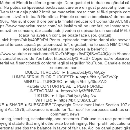
Mehmet Efendi la diferite gramaje. Doar gustul ei te duce cu gândul că a
a. Nu putea să lipsească baclavaua care are un gust proaspăt și bun la
Ți-am făcut deja poftă? Intră pe magazinturcesc.com și fă-ți propria c
 acum. Livrăm în toată România. Primele comenzi beneficiază de reduc
90%. Mai sunt doar 9 ore până la finalul reducerilor! Comandă ACUM!
ttps://www.magazinturcesc.com/ Vă invităm să ne urmăriți pe Instagram
mează un concurs, dar acolo puteți vedea și episoade din serialul MEL
(dacă nu aveți un cont, se poate face ușor, gratuit)
aici: https://bit.ly/40E9tRd Pentru episoade complete dar și alte secve
serial turcesc apasă pe „abonează-te”, e gratuit, nu te costă NIMIC! Ală
acestui canal pentru a primi acces la beneficii:
s://www.youtube.com/channel/UCvTrAEpgnzfhvFQISvrG40Q/join Abonea
la canalul nostru de YouTube: https://bit.ly/3fRiaB7 Copierea/refolosirea
erial va fi sancționată conform legii și regulilor YouTube. Canalele noa
secundare sunt:
DULCE TURCESC: ► https://bit.ly/3yMAjZy
LUMEA SERIALELOR TURCEȘTI: ►https://bit.ly/3oZxVKp
MINUTUL TURCESC: ► https://bit.ly/3fuiZAD
+altele CONTURI PE ALTE PLATFORME:
INSTAGRAM: ► https://bit.ly/3fBHVGN
TIKTOK: ► https://bit.ly/3yMcpNw
TWITTER: ► https://bit.ly/3i5CLEm
E ►SHARE ►SUBSCRIBE "Copyright Disclaimer Under Section 107 o
ght Act 1976, allowance is made for "fair use" for purposes such as cri
comment, news
orting, teaching, scholarship, and research. Fair use is a use permitte
yright statute that might otherwise be infringing. Non-profit, educationa
ersonal use tips the balance in favor of fair use. Aici pe canal puteți găs