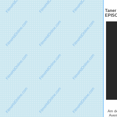
Taner
EPIS
Am de
Avem