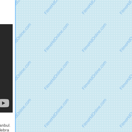
anbul.
lebra