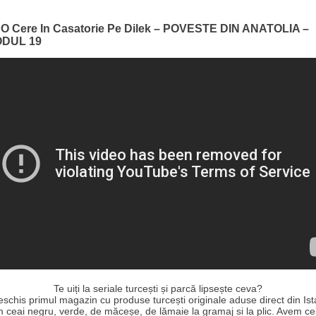
 O Cere In Casatorie Pe Dilek – POVESTE DIN ANATOLIA –
ODUL 19
Te uiți la seriale turcești și parcă lipsește ceva?
schis primul magazin cu produse turcești originale aduse direct din Ist
 ceai negru, verde, de măceșe, de lămaie la gramaj si la plic. Avem ce