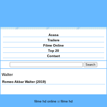
Acasa
Trailere
Filme Online
Top 20
Contact
Walter
Romeo Akbar Walter (2019)
filme hd online
si
filme hd