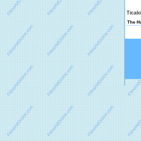
Tical
The Hu