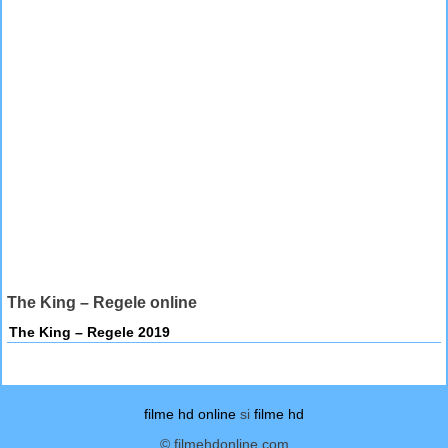
The King – Regele online
The King – Regele 2019
filme hd online
si
filme hd
© filmehdonline.com