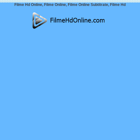
Filme Hd Online, Filme Online, Filme Online Subtitrate, Filme Hd