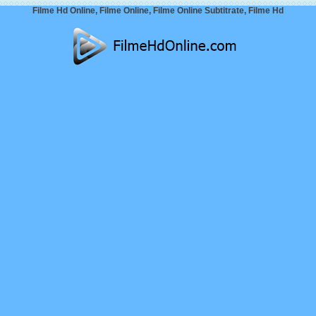
Filme Hd Online, Filme Online, Filme Online Subtitrate, Filme Hd