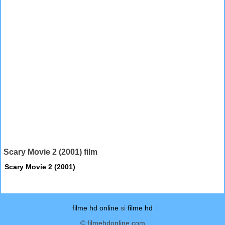
Scary Movie 2 (2001) film
Scary Movie 2 (2001)
filme hd online
si
filme hd
© filmehdonline.com