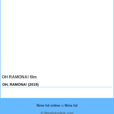
OH RAMONA! film
OH, RAMONA! (2019)
filme hd online
si
filme hd
© filmehdonline.com