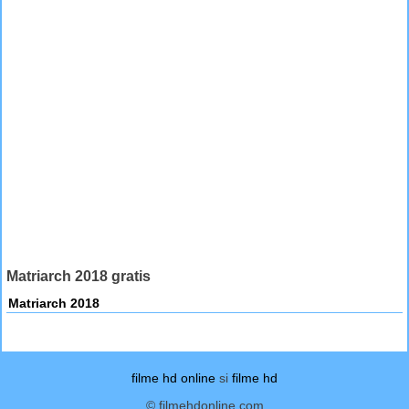
Matriarch 2018 gratis
Matriarch 2018
filme hd online
si
filme hd
© filmehdonline.com