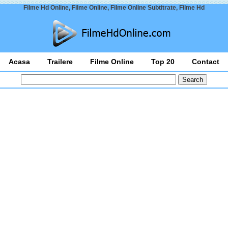
Filme Hd Online, Filme Online, Filme Online Subtitrate, Filme Hd
Acasa
Trailere
Filme Online
Top 20
Contact