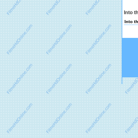
Into t
Into t