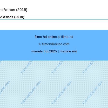
he Ashes (2019)
he Ashes (2019)
filme hd online
si
filme hd
© filmehdonline.com
manele noi 2025
|
manele noi