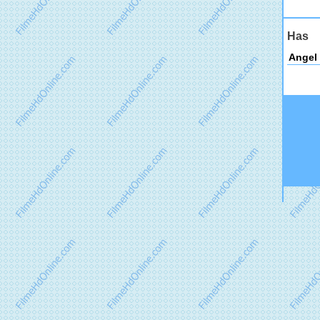
Has
Angel 