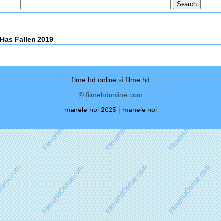
Has Fallen 2019
filme hd online
si
filme hd
© filmehdonline.com
manele noi 2025
|
manele noi