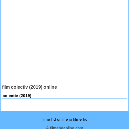
film colectiv (2019) online
colectiv (2019)
filme hd online
si
filme hd
© filmehdonline.com