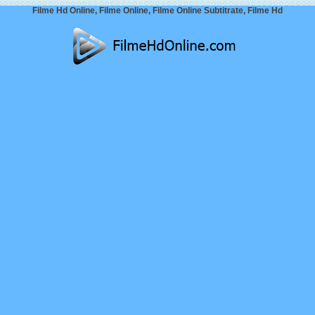
Filme Hd Online, Filme Online, Filme Online Subtitrate, Filme Hd