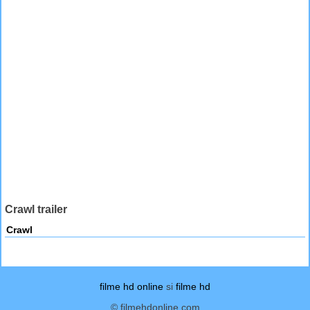
Crawl trailer
Crawl
filme hd online
si
filme hd
© filmehdonline.com