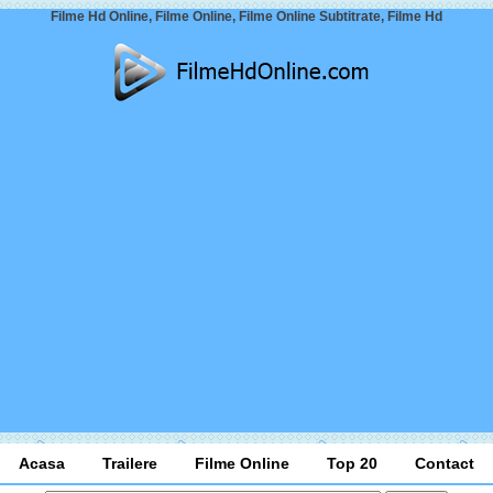
Filme Hd Online, Filme Online, Filme Online Subtitrate, Filme Hd
Acasa
Trailere
Filme Online
Top 20
Contact