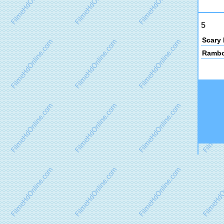
5
Scary 
Rambo