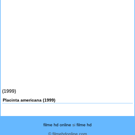
(1999)
Placinta americana (1999)
filme hd online
si
filme hd
© filmehdonline.com