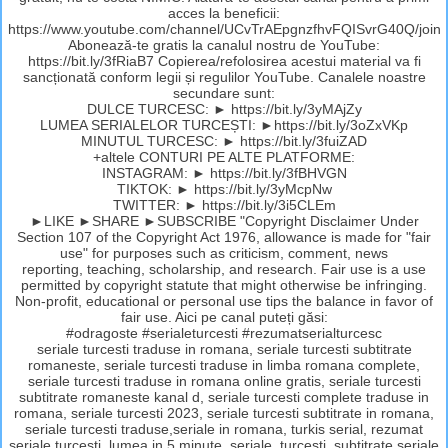
acces la beneficii:
https://www.youtube.com/channel/UCvTrAEpgnzfhvFQISvrG40Q/join
Abonează-te gratis la canalul nostru de YouTube:
https://bit.ly/3fRiaB7 Copierea/refolosirea acestui material va fi
sancționată conform legii și regulilor YouTube. Canalele noastre
secundare sunt:
DULCE TURCESC: ► https://bit.ly/3yMAjZy
LUMEA SERIALELOR TURCEȘTI: ►https://bit.ly/3oZxVKp
MINUTUL TURCESC: ► https://bit.ly/3fuiZAD
+altele CONTURI PE ALTE PLATFORME:
INSTAGRAM: ► https://bit.ly/3fBHVGN
TIKTOK: ► https://bit.ly/3yMcpNw
TWITTER: ► https://bit.ly/3i5CLEm
►LIKE ►SHARE ►SUBSCRIBE "Copyright Disclaimer Under
Section 107 of the Copyright Act 1976, allowance is made for "fair
use" for purposes such as criticism, comment, news
reporting, teaching, scholarship, and research. Fair use is a use
permitted by copyright statute that might otherwise be infringing.
Non-profit, educational or personal use tips the balance in favor of
fair use. Aici pe canal puteți găsi:
#odragoste #serialeturcesti #rezumatserialturcesc
seriale turcesti traduse in romana, seriale turcesti subtitrate
romaneste, seriale turcesti traduse in limba romana complete,
seriale turcesti traduse in romana online gratis, seriale turcesti
subtitrate romaneste kanal d, seriale turcesti complete traduse in
romana, seriale turcesti 2023, seriale turcesti subtitrate in romana,
seriale turcesti traduse,seriale in romana, turkis serial, rezumat
seriale turcesti, lumea in 5 minute, seriale, turcesti, subtitrate,seriale