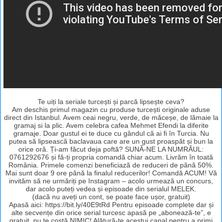
Te uiți la seriale turcești și parcă lipsește ceva?
Am deschis primul magazin cu produse turcești originale aduse
direct din Istanbul. Avem ceai negru, verde, de măceșe, de lămaie la
gramaj si la plic. Avem celebra cafea Mehmet Efendi la diferite
gramaje. Doar gustul ei te duce cu gândul că ai fi în Turcia. Nu
putea să lipsească baclavaua care are un gust proaspăt și bun la
orice oră. Ți-am făcut deja poftă? SUNĂ-NE LA NUMRĂUL:
0761292676 și fă-ți propria comandă chiar acum. Livrăm în toată
România. Primele comenzi beneficiază de reduceri de până 50%.
Mai sunt doar 9 ore până la finalul reducerilor! Comandă ACUM! Vă
invităm să ne urmăriți pe Instagram – acolo urmează un concurs,
dar acolo puteți vedea și episoade din serialul MELEK.
(dacă nu aveți un cont, se poate face ușor, gratuit)
Apasă aici: https://bit.ly/40E9tRd Pentru episoade complete dar și
alte secvențe din orice serial turcesc apasă pe „abonează-te”, e
gratuit, nu te costă NIMIC! Alătură-te acestui canal pentru a primi