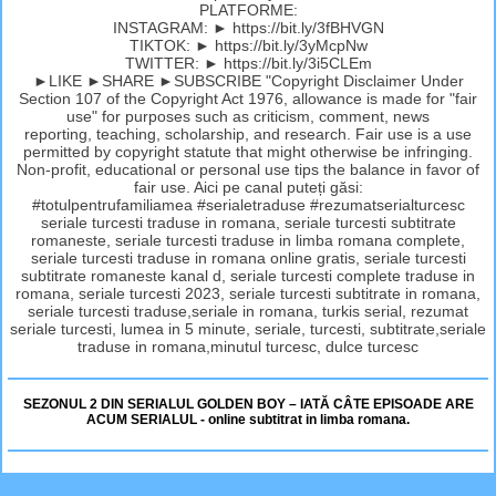
PLATFORME:
INSTAGRAM: ► https://bit.ly/3fBHVGN
TIKTOK: ► https://bit.ly/3yMcpNw
TWITTER: ► https://bit.ly/3i5CLEm
►LIKE ►SHARE ►SUBSCRIBE "Copyright Disclaimer Under
Section 107 of the Copyright Act 1976, allowance is made for "fair
use" for purposes such as criticism, comment, news
reporting, teaching, scholarship, and research. Fair use is a use
permitted by copyright statute that might otherwise be infringing.
Non-profit, educational or personal use tips the balance in favor of
fair use. Aici pe canal puteți găsi:
#totulpentrufamiliamea #serialetraduse #rezumatserialturcesc
seriale turcesti traduse in romana, seriale turcesti subtitrate
romaneste, seriale turcesti traduse in limba romana complete,
seriale turcesti traduse in romana online gratis, seriale turcesti
subtitrate romaneste kanal d, seriale turcesti complete traduse in
romana, seriale turcesti 2023, seriale turcesti subtitrate in romana,
seriale turcesti traduse,seriale in romana, turkis serial, rezumat
seriale turcesti, lumea in 5 minute, seriale, turcesti, subtitrate,seriale
traduse in romana,minutul turcesc, dulce turcesc
SEZONUL 2 DIN SERIALUL GOLDEN BOY – IATĂ CÂTE EPISOADE ARE
ACUM SERIALUL - online subtitrat in limba romana.