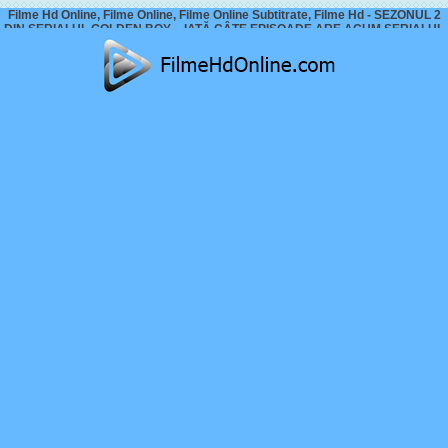
Filme Hd Online, Filme Online, Filme Online Subtitrate, Filme Hd - SEZONUL 2
DIN SERIALUL GOLDEN BOY – IATĂ CÂTE EPISOADE ARE ACUM SERIALUL