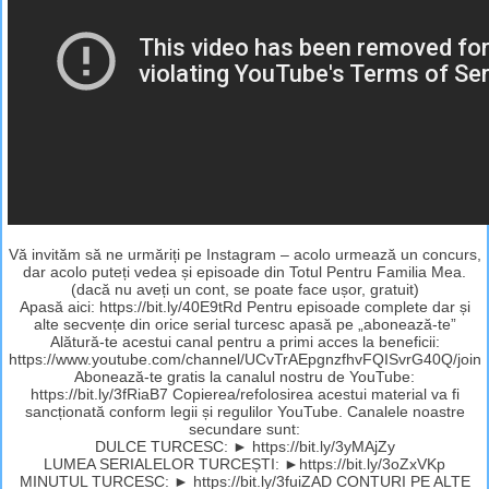
Vă invităm să ne urmăriți pe Instagram – acolo urmează un concurs,
dar acolo puteți vedea și episoade din Totul Pentru Familia Mea.
(dacă nu aveți un cont, se poate face ușor, gratuit)
Apasă aici: https://bit.ly/40E9tRd Pentru episoade complete dar și
alte secvențe din orice serial turcesc apasă pe „abonează-te”
Alătură-te acestui canal pentru a primi acces la beneficii:
https://www.youtube.com/channel/UCvTrAEpgnzfhvFQISvrG40Q/join
Abonează-te gratis la canalul nostru de YouTube:
https://bit.ly/3fRiaB7 Copierea/refolosirea acestui material va fi
sancționată conform legii și regulilor YouTube. Canalele noastre
secundare sunt:
DULCE TURCESC: ► https://bit.ly/3yMAjZy
LUMEA SERIALELOR TURCEȘTI: ►https://bit.ly/3oZxVKp
MINUTUL TURCESC: ► https://bit.ly/3fuiZAD CONTURI PE ALTE