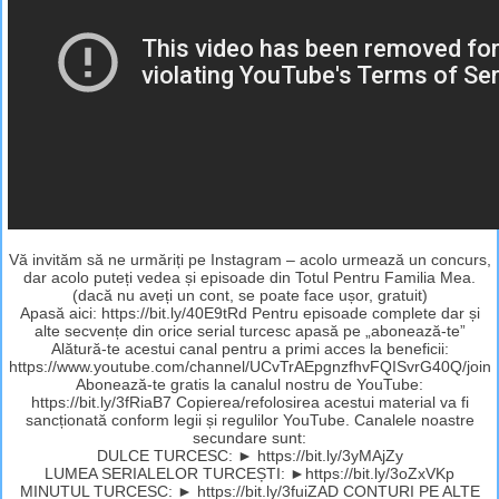
Vă invităm să ne urmăriți pe Instagram – acolo urmează un concurs,
dar acolo puteți vedea și episoade din Totul Pentru Familia Mea.
(dacă nu aveți un cont, se poate face ușor, gratuit)
Apasă aici: https://bit.ly/40E9tRd Pentru episoade complete dar și
alte secvențe din orice serial turcesc apasă pe „abonează-te”
Alătură-te acestui canal pentru a primi acces la beneficii:
https://www.youtube.com/channel/UCvTrAEpgnzfhvFQISvrG40Q/join
Abonează-te gratis la canalul nostru de YouTube:
https://bit.ly/3fRiaB7 Copierea/refolosirea acestui material va fi
sancționată conform legii și regulilor YouTube. Canalele noastre
secundare sunt:
DULCE TURCESC: ► https://bit.ly/3yMAjZy
LUMEA SERIALELOR TURCEȘTI: ►https://bit.ly/3oZxVKp
MINUTUL TURCESC: ► https://bit.ly/3fuiZAD CONTURI PE ALTE