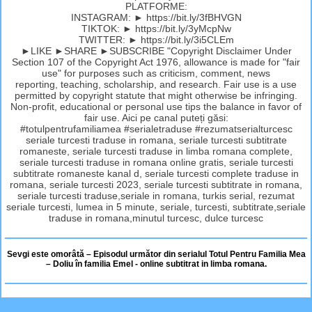
PLATFORME:
INSTAGRAM: ► https://bit.ly/3fBHVGN
TIKTOK: ► https://bit.ly/3yMcpNw
TWITTER: ► https://bit.ly/3i5CLEm
►LIKE ►SHARE ►SUBSCRIBE "Copyright Disclaimer Under
Section 107 of the Copyright Act 1976, allowance is made for "fair
use" for purposes such as criticism, comment, news
reporting, teaching, scholarship, and research. Fair use is a use
permitted by copyright statute that might otherwise be infringing.
Non-profit, educational or personal use tips the balance in favor of
fair use. Aici pe canal puteți găsi:
#totulpentrufamiliamea #serialetraduse #rezumatserialturcesc
seriale turcesti traduse in romana, seriale turcesti subtitrate
romaneste, seriale turcesti traduse in limba romana complete,
seriale turcesti traduse in romana online gratis, seriale turcesti
subtitrate romaneste kanal d, seriale turcesti complete traduse in
romana, seriale turcesti 2023, seriale turcesti subtitrate in romana,
seriale turcesti traduse,seriale in romana, turkis serial, rezumat
seriale turcesti, lumea in 5 minute, seriale, turcesti, subtitrate,seriale
traduse in romana,minutul turcesc, dulce turcesc
Sevgi este omorâtă – Episodul următor din serialul Totul Pentru Familia Mea
– Doliu în familia Emel - online subtitrat in limba romana.