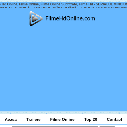
e Hd Online, Filme Online, Filme Online Subtitrate, Filme Hd - SERIALUL MINCIU
MILIE SE TERMINĂ – EPISODUL 34 ÎN ROMÂNĂ – A MURIT ACTRIȚA PRINCIP
Acasa
Trailere
Filme Online
Top 20
Contact