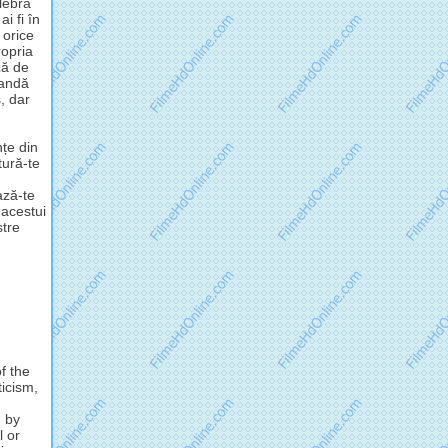
lebra
i fi în
 orice
opria
ză de
mandă
, dar
nțe din
tură-te
ză-te
 acestui
stre
f the
ticism,
d by
l or