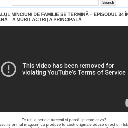
LUL MINCIUNI DE FAMILIE SE TERMINĂ – EPISODUL 34 Î
NĂ – A MURIT ACTRIȚA PRINCIPALĂ
Te uiți la seriale turcești și parcă lipsește ceva?
schis primul magazin cu produse turcești originale aduse direct din Ist