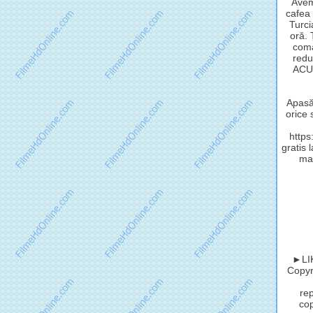
Avem
cafea 
Turci
oră.
coma
redu
ACUM
Apasă 
orice 
http
gratis 
mat
►LIK
Copyri
rep
cop