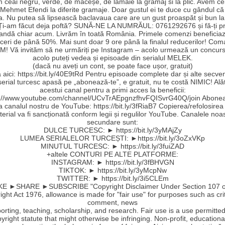
 ceai negru, verde, de măceșe, de lămaie la gramaj si la plic. Avem ce
Mehmet Efendi la diferite gramaje. Doar gustul ei te duce cu gândul că a
a. Nu putea să lipsească baclavaua care are un gust proaspăt și bun la
 Ți-am făcut deja poftă? SUNĂ-NE LA NUMRĂUL: 0761292676 și fă-ți pr
ndă chiar acum. Livrăm în toată România. Primele comenzi beneficia
ceri de până 50%. Mai sunt doar 9 ore până la finalul reducerilor! Co
! Vă invităm să ne urmăriți pe Instagram – acolo urmează un concurs
acolo puteți vedea și episoade din serialul MELEK.
(dacă nu aveți un cont, se poate face ușor, gratuit)
aici: https://bit.ly/40E9tRd Pentru episoade complete dar și alte secve
serial turcesc apasă pe „abonează-te”, e gratuit, nu te costă NIMIC! Ală
acestui canal pentru a primi acces la beneficii:
s://www.youtube.com/channel/UCvTrAEpgnzfhvFQISvrG40Q/join Abonea
la canalul nostru de YouTube: https://bit.ly/3fRiaB7 Copierea/refolosirea
erial va fi sancționată conform legii și regulilor YouTube. Canalele noa
secundare sunt:
DULCE TURCESC: ► https://bit.ly/3yMAjZy
LUMEA SERIALELOR TURCEȘTI: ►https://bit.ly/3oZxVKp
MINUTUL TURCESC: ► https://bit.ly/3fuiZAD
+altele CONTURI PE ALTE PLATFORME:
INSTAGRAM: ► https://bit.ly/3fBHVGN
TIKTOK: ► https://bit.ly/3yMcpNw
TWITTER: ► https://bit.ly/3i5CLEm
E ►SHARE ►SUBSCRIBE "Copyright Disclaimer Under Section 107 o
ght Act 1976, allowance is made for "fair use" for purposes such as cri
comment, news
orting, teaching, scholarship, and research. Fair use is a use permitte
yright statute that might otherwise be infringing. Non-profit, educationa