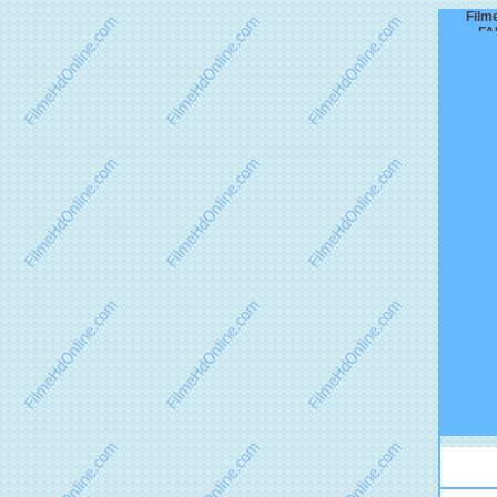
Film
FA