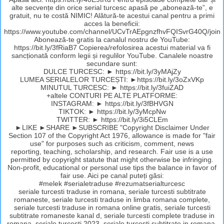
alte secvențe din orice serial turcesc apasă pe „abonează-te”, e
gratuit, nu te costă NIMIC! Alătură-te acestui canal pentru a primi
acces la beneficii:
https://www.youtube.com/channel/UCvTrAEpgnzfhvFQISvrG40Q/join
Abonează-te gratis la canalul nostru de YouTube:
https://bit.ly/3fRiaB7 Copierea/refolosirea acestui material va fi
sancționată conform legii și regulilor YouTube. Canalele noastre
secundare sunt:
DULCE TURCESC: ► https://bit.ly/3yMAjZy
LUMEA SERIALELOR TURCEȘTI: ►https://bit.ly/3oZxVKp
MINUTUL TURCESC: ► https://bit.ly/3fuiZAD
+altele CONTURI PE ALTE PLATFORME:
INSTAGRAM: ► https://bit.ly/3fBHVGN
TIKTOK: ► https://bit.ly/3yMcpNw
TWITTER: ► https://bit.ly/3i5CLEm
►LIKE ►SHARE ►SUBSCRIBE "Copyright Disclaimer Under
Section 107 of the Copyright Act 1976, allowance is made for "fair
use" for purposes such as criticism, comment, news
reporting, teaching, scholarship, and research. Fair use is a use
permitted by copyright statute that might otherwise be infringing.
Non-profit, educational or personal use tips the balance in favor of
fair use. Aici pe canal puteți găsi:
#melek #serialetraduse #rezumatserialturcesc
seriale turcesti traduse in romana, seriale turcesti subtitrate
romaneste, seriale turcesti traduse in limba romana complete,
seriale turcesti traduse in romana online gratis, seriale turcesti
subtitrate romaneste kanal d, seriale turcesti complete traduse in
romana, seriale turcesti 2023, seriale turcesti subtitrate in romana,