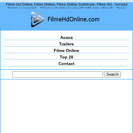
Filme Hd Online, Filme Online, Filme Online Subtitrate, Filme Hd - Serialul
Melek se termină – Când va fi ultimul episod? Află data oficială – Toate
personajele mor?
Acasa
Trailere
Filme Online
Top 20
Contact