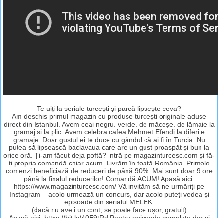
Te uiți la seriale turcești și parcă lipsește ceva?
Am deschis primul magazin cu produse turcești originale aduse
direct din Istanbul. Avem ceai negru, verde, de măceșe, de lămaie la
gramaj si la plic. Avem celebra cafea Mehmet Efendi la diferite
gramaje. Doar gustul ei te duce cu gândul că ai fi în Turcia. Nu
putea să lipsească baclavaua care are un gust proaspăt și bun la
orice oră. Ți-am făcut deja poftă? Intră pe magazinturcesc.com și fă-
ți propria comandă chiar acum. Livrăm în toată România. Primele
comenzi beneficiază de reduceri de până 90%. Mai sunt doar 9 ore
până la finalul reducerilor! Comandă ACUM! Apasă aici:
https://www.magazinturcesc.com/ Vă invităm să ne urmăriți pe
Instagram – acolo urmează un concurs, dar acolo puteți vedea și
episoade din serialul MELEK.
(dacă nu aveți un cont, se poate face ușor, gratuit)
Apasă aici: https://bit.ly/40E9tRd Pentru episoade complete dar și