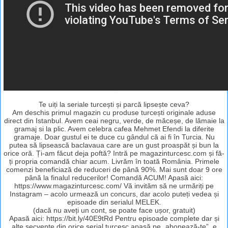
Te uiți la seriale turcești și parcă lipsește ceva?
Am deschis primul magazin cu produse turcești originale aduse
direct din Istanbul. Avem ceai negru, verde, de măceșe, de lămaie la
gramaj si la plic. Avem celebra cafea Mehmet Efendi la diferite
gramaje. Doar gustul ei te duce cu gândul că ai fi în Turcia. Nu
putea să lipsească baclavaua care are un gust proaspăt și bun la
orice oră. Ți-am făcut deja poftă? Intră pe magazinturcesc.com și fă-
ți propria comandă chiar acum. Livrăm în toată România. Primele
comenzi beneficiază de reduceri de până 90%. Mai sunt doar 9 ore
până la finalul reducerilor! Comandă ACUM! Apasă aici:
https://www.magazinturcesc.com/ Vă invităm să ne urmăriți pe
Instagram – acolo urmează un concurs, dar acolo puteți vedea și
episoade din serialul MELEK.
(dacă nu aveți un cont, se poate face ușor, gratuit)
Apasă aici: https://bit.ly/40E9tRd Pentru episoade complete dar și
alte secvențe din orice serial turcesc apasă pe „abonează-te”, e