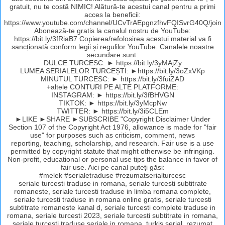
gratuit, nu te costă NIMIC! Alătură-te acestui canal pentru a primi
acces la beneficii:
https://www.youtube.com/channel/UCvTrAEpgnzfhvFQISvrG40Q/join
Abonează-te gratis la canalul nostru de YouTube:
https://bit.ly/3fRiaB7 Copierea/refolosirea acestui material va fi
sancționată conform legii și regulilor YouTube. Canalele noastre
secundare sunt:
DULCE TURCESC: ► https://bit.ly/3yMAjZy
LUMEA SERIALELOR TURCEȘTI: ►https://bit.ly/3oZxVKp
MINUTUL TURCESC: ► https://bit.ly/3fuiZAD
+altele CONTURI PE ALTE PLATFORME:
INSTAGRAM: ► https://bit.ly/3fBHVGN
TIKTOK: ► https://bit.ly/3yMcpNw
TWITTER: ► https://bit.ly/3i5CLEm
►LIKE ►SHARE ►SUBSCRIBE "Copyright Disclaimer Under
Section 107 of the Copyright Act 1976, allowance is made for "fair
use" for purposes such as criticism, comment, news
reporting, teaching, scholarship, and research. Fair use is a use
permitted by copyright statute that might otherwise be infringing.
Non-profit, educational or personal use tips the balance in favor of
fair use. Aici pe canal puteți găsi:
#melek #serialetraduse #rezumatserialturcesc
seriale turcesti traduse in romana, seriale turcesti subtitrate
romaneste, seriale turcesti traduse in limba romana complete,
seriale turcesti traduse in romana online gratis, seriale turcesti
subtitrate romaneste kanal d, seriale turcesti complete traduse in
romana, seriale turcesti 2023, seriale turcesti subtitrate in romana,
seriale turcesti traduse,seriale in romana, turkis serial, rezumat