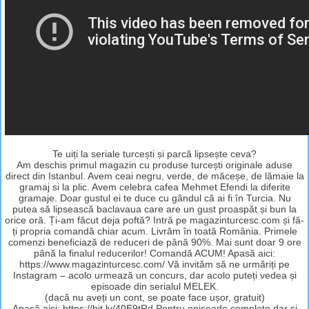
Te uiți la seriale turcești și parcă lipsește ceva?
Am deschis primul magazin cu produse turcești originale aduse
direct din Istanbul. Avem ceai negru, verde, de măceșe, de lămaie la
gramaj si la plic. Avem celebra cafea Mehmet Efendi la diferite
gramaje. Doar gustul ei te duce cu gândul că ai fi în Turcia. Nu
putea să lipsească baclavaua care are un gust proaspăt și bun la
orice oră. Ți-am făcut deja poftă? Intră pe magazinturcesc.com și fă-
ți propria comandă chiar acum. Livrăm în toată România. Primele
comenzi beneficiază de reduceri de până 90%. Mai sunt doar 9 ore
până la finalul reducerilor! Comandă ACUM! Apasă aici:
https://www.magazinturcesc.com/ Vă invităm să ne urmăriți pe
Instagram – acolo urmează un concurs, dar acolo puteți vedea și
episoade din serialul MELEK.
(dacă nu aveți un cont, se poate face ușor, gratuit)
Apasă aici: https://bit.ly/40E9tRd Pentru episoade complete dar și