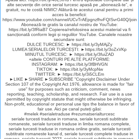
alte secvențe din orice serial turcesc apasă pe „abonează-te”, e
gratuit, nu te costă NIMIC! Alătură-te acestui canal pentru a primi
acces la beneficii:
https://www.youtube.com/channel/UCvTrAEpgnzfhvFQISvrG40Q/join
Abonează-te gratis la canalul nostru de YouTube:
https://bit.ly/3fRiaB7 Copierea/refolosirea acestui material va fi
sancționată conform legii și regulilor YouTube. Canalele noastre
secundare sunt:
DULCE TURCESC: ► https://bit.ly/3yMAjZy
LUMEA SERIALELOR TURCEȘTI: ►https://bit.ly/3oZxVKp
MINUTUL TURCESC: ► https://bit.ly/3fuiZAD
+altele CONTURI PE ALTE PLATFORME:
INSTAGRAM: ► https://bit.ly/3fBHVGN
TIKTOK: ► https://bit.ly/3yMcpNw
TWITTER: ► https://bit.ly/3i5CLEm
►LIKE ►SHARE ►SUBSCRIBE "Copyright Disclaimer Under
Section 107 of the Copyright Act 1976, allowance is made for "fair
use" for purposes such as criticism, comment, news
reporting, teaching, scholarship, and research. Fair use is a use
permitted by copyright statute that might otherwise be infringing.
Non-profit, educational or personal use tips the balance in favor of
fair use. Aici pe canal puteți găsi:
#melek #serialetraduse #rezumatserialturcesc
seriale turcesti traduse in romana, seriale turcesti subtitrate
romaneste, seriale turcesti traduse in limba romana complete,
seriale turcesti traduse in romana online gratis, seriale turcesti
subtitrate romaneste kanal d, seriale turcesti complete traduse in
romana, seriale turcesti 2023, seriale turcesti subtitrate in romana,